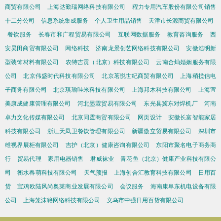
商贸有限公司
上海达勤瑞网络科技有限公司
程力专用汽车股份有限公司销售
十二分公司
信息系统集成服务
个人卫生用品销售
天津市长源商贸有限公司
餐饮服务
长春市和广程贸易有限公司
互联网数据服务
教育咨询服务
西
安昊田商贸有限公司
网络科技
济南龙景创艺网络科技有限公司
安徽浩明新
型装饰材料有限公司
农特吉贡（北京）科技有限公司
云南合灿婚姻服务有限
公司
北京伟盛时代科技有限公司
北京茗悦世纪商贸有限公司
上海稍揽信电
子商务有限公司
北京琪瑜哇米科技有限公司
上海邦木科技有限公司
上海宜
美康成健康管理有限公司
河北墨霖贸易有限公司
东光县冀东对焊机厂
河南
卓力文化传媒有限公司
北京同霆商贸有限公司
网页设计
安徽长富智能家居
科技有限公司
浙江天凨卫餐饮管理有限公司
新疆傲立贸易有限公司
深圳市
维视界展柜有限公司
吉护（北京）健康咨询有限公司
东阳市聚名电子商务商
行
贸易代理
家用电器销售
君威袜业
青花鱼（北京）健康产业科技有限公
司
衡水春萌科技有限公司
天气预报
上海创合汇教育科技有限公司
日用百
货
宝鸡欧陆风尚奥莱商业发展有限公司
会议服务
海南康阜东机电设备有限
公司
上海笼沫籍网络科技有限公司
义乌市中强日用百货有限公司